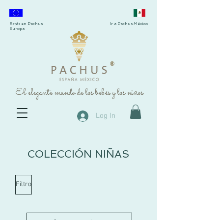
Estás en Pachus
Ir a Pachus México
Europa
®
El elegante mundo de los bebés y los niños
Log In
COLECCIÓN NIÑAS
Filtro