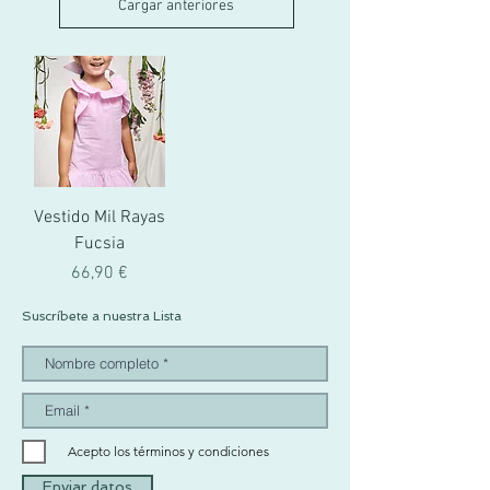
Cargar anteriores
Vestido Mil Rayas
Fucsia
Precio
66,90 €
Suscríbete a nuestra Lista
Acepto los términos y condiciones
Enviar datos