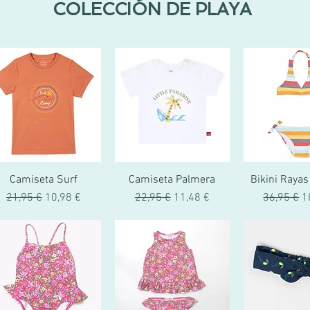
COLECCIÓN DE PLAYA
Camiseta Surf
Camiseta Palmera
Bikini Raya
Precio
Precio de oferta
Precio
Precio de oferta
Precio
P
21,95 €
10,98 €
22,95 €
11,48 €
36,95 €
1