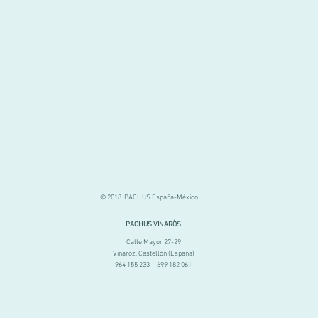
© 2018 PACHUS España-México
PACHUS VINARÒS
Calle Mayor 27-29
Vinaroz, Castellón (España)
964 155 233 699 182 061