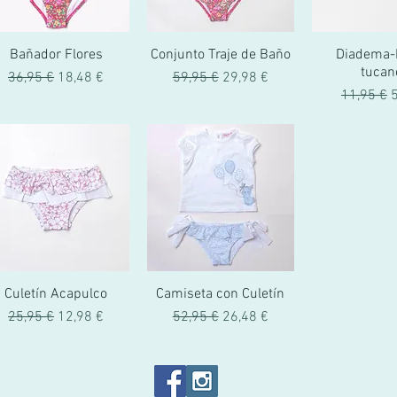
Bañador Flores
Conjunto Traje de Baño
Diadema-
tucan
Precio
Precio de oferta
Precio
Precio de oferta
36,95 €
18,48 €
59,95 €
29,98 €
Precio
P
11,95 €
Culetín Acapulco
Camiseta con Culetín
Precio
Precio de oferta
Precio
Precio de oferta
25,95 €
12,98 €
52,95 €
26,48 €