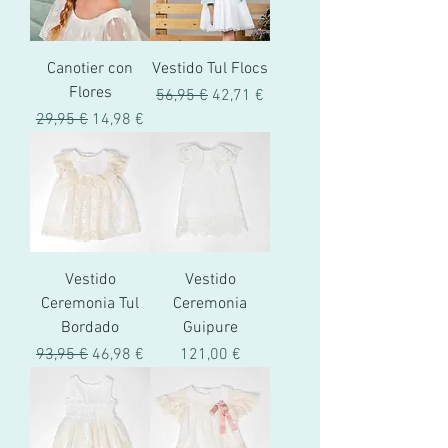
Canotier con
Vestido Tul Flocs
Flores
Precio
Precio de oferta
56,95 €
42,71 €
Precio
Precio de oferta
29,95 €
14,98 €
Vestido
Vestido
Ceremonia Tul
Ceremonia
Bordado
Guipure
Precio
Precio de oferta
Precio
93,95 €
46,98 €
121,00 €