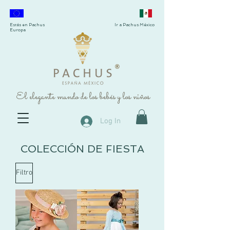
Estás en Pachus
Ir a Pachus México
Europa
®
El elegante mundo de los bebés y los niños
Log In
COLECCIÓN DE FIESTA
Filtro