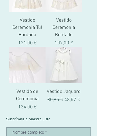
Vestido
Vestido
Ceremonia Tul
Ceremonia
Bordado
Bordado
Precio
Precio
121,00 €
107,00 €
Vestido de
Vestido Jaquard
Ceremonia
Precio
Precio de oferta
80,95 €
48,57 €
Precio
134,00 €
Suscríbete a nuestra Lista