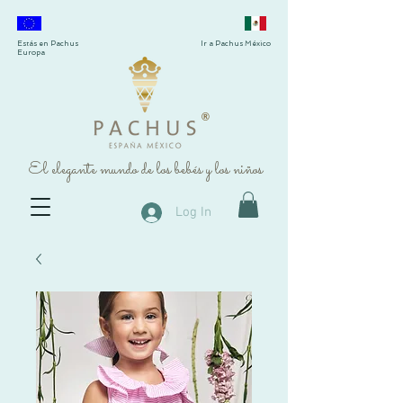
Estás en Pachus
Ir a Pachus México
Europa
®
El elegante mundo de los bebés y los niños
Log In