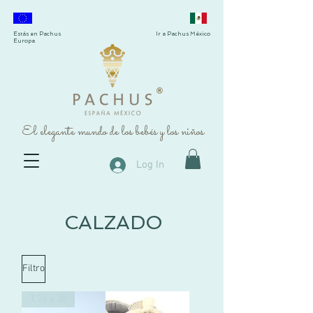
Estás en Pachus
Ir a Pachus México
Europa
®
El elegante mundo de los bebés y los niños
Log In
CALZADO
Filtro
T. 26 a 38