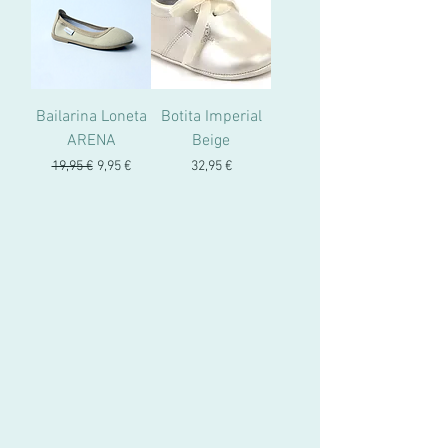
Bailarina Loneta
Botita Imperial
ARENA
Beige
Precio
Precio de oferta
Precio
19,95 €
9,95 €
32,95 €