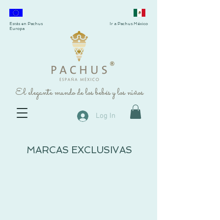
Estás en Pachus
Ir a Pachus México
Europa
®
El elegante mundo de los bebés y los niños
Log In
MARCAS EXCLUSIVAS
FINA EJERIQUE
MEBI