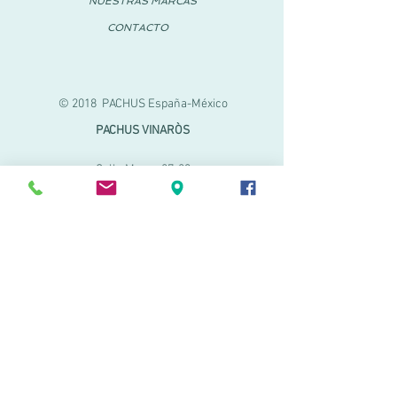
NUESTRAS MARCAS
CONTACTO
© 2018 PACHUS España-México
PACHUS VINARÒS
Calle Mayor 27-29
Vinaroz, Castellón (España)
964 155 233
699 182 061