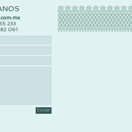
ANOS
.com.mx
155 233
182 061
Enviar