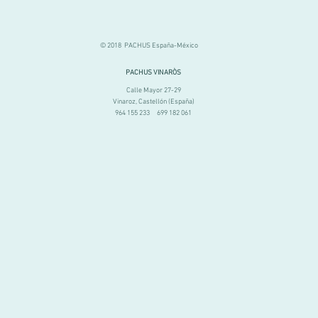
© 2018 PACHUS España-México
PACHUS VINARÒS
Calle Mayor 27-29
Vinaroz, Castellón (España)
964 155 233 699 182 061