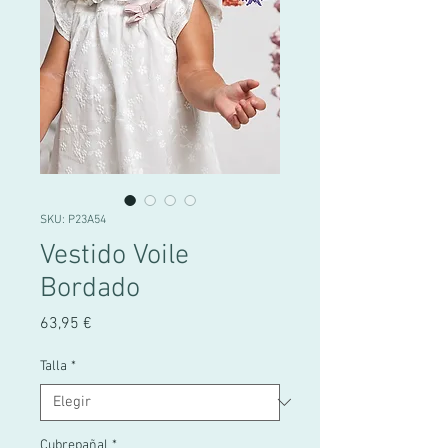
SKU: P23A54
Vestido Voile
Bordado
Precio
63,95 €
Talla
*
Cubrepañal
*