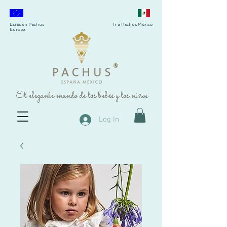
Estás en Pachus
Ir a Pachus México
Europa
®
El elegante mundo de los bebés y los niños
Log In