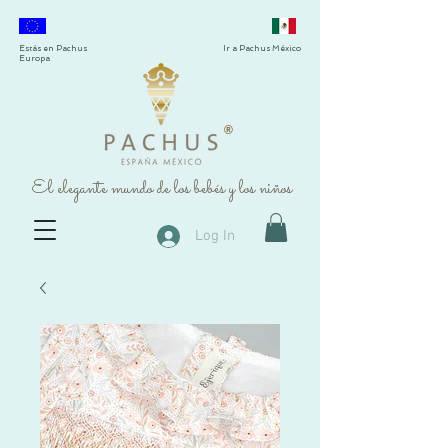
Estás en Pachus
Ir a Pachus México
Europa
®
El elegante mundo de los bebés y los niños
Log In