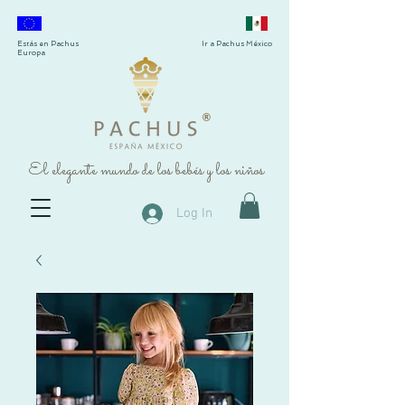
Estás en Pachus
Ir a Pachus México
Europa
®
El elegante mundo de los bebés y los niños
Log In