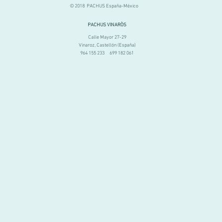
© 2018 PACHUS España-México
PACHUS VINARÒS
Calle Mayor 27-29
Vinaroz, Castellón (España)
964 155 233 699 182 061