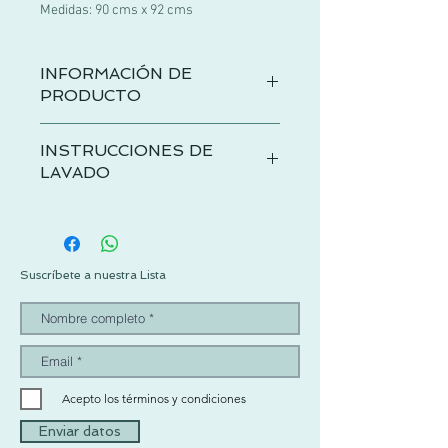
Medidas: 90 cms x 92 cms
INFORMACIÓN DE
PRODUCTO
Toquilla (cobija) en punto calado 100%
INSTRUCCIONES DE
algodón disponible en Azul Cielo.
LAVADO
Se recomienda lavar con agua fría, jabón
neutro y un programa de lavado y
centrifugado suave. No exprimir, tender
en plano y evitar el uso de secadora.
Suscríbete a nuestra Lista
Acepto los términos y condiciones
Enviar datos