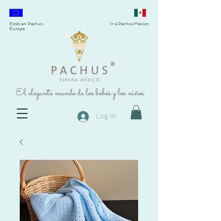
Estás en Pachus
Ir a Pachus México
Europa
®
El elegante mundo de los bebés y los niños
Log In