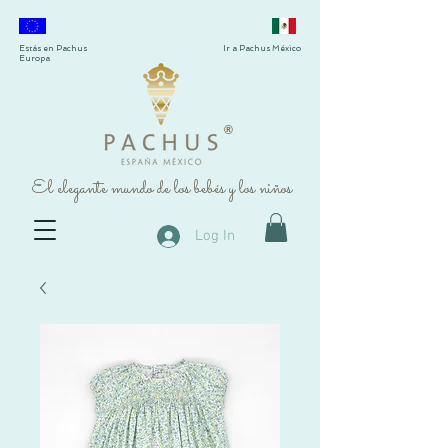
Estás en Pachus
Ir a Pachus México
Europa
®
El elegante mundo de los bebés y los niños
Log In