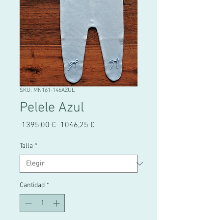
SKU: MN161-146AZUL
Pelele Azul
Precio
Precio
 1395,00 € 
1046,25 €
de
oferta
Talla
*
Cantidad
*