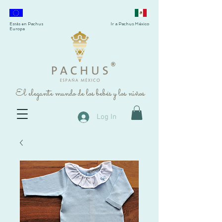
Estás en Pachus
Ir a Pachus México
Europa
®
El elegante mundo de los bebés y los niños
Log In