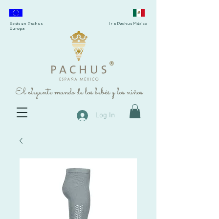
Estás en Pachus
Ir a Pachus México
Europa
®
El elegante mundo de los bebés y los niños
Log In