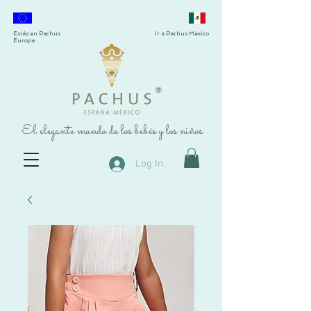
Estás en Pachus
Ir a Pachus México
Europa
®
El elegante mundo de los bebés y los niños
Log In