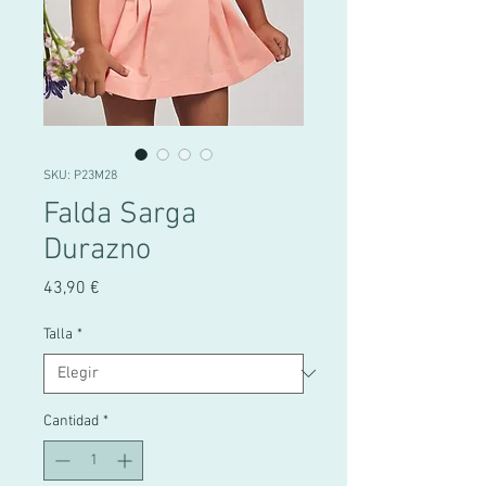
SKU: P23M28
Falda Sarga
Durazno
Precio
43,90 €
Talla
*
Cantidad
*