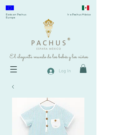
Estás en Pachus
Ir a Pachus México
Europa
®
El elegante mundo de los bebés y los niños
Log In