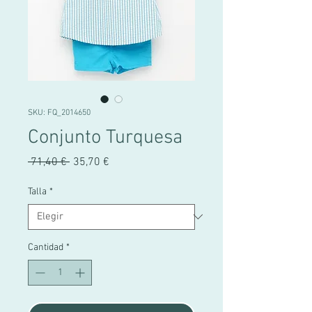
SKU: FQ_2014650
Conjunto Turquesa
Precio
Precio
 71,40 € 
35,70 €
de
oferta
Talla
*
Cantidad
*