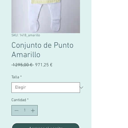
SKU: 1418_amarillo
Conjunto de Punto
Amarillo
Precio
Precio
 1295,00 € 
971,25 €
de
oferta
Talla
*
Cantidad
*