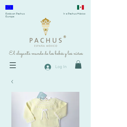
Estás en Pachus
Ir a Pachus México
Europa
®
El elegante mundo de los bebés y los niños
Log In