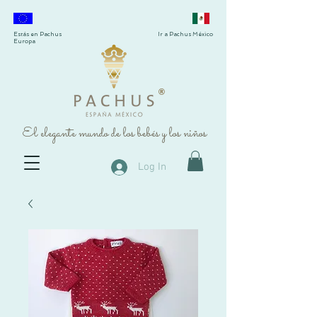
Estás en Pachus
Ir a Pachus México
Europa
®
El elegante mundo de los bebés y los niños
Log In