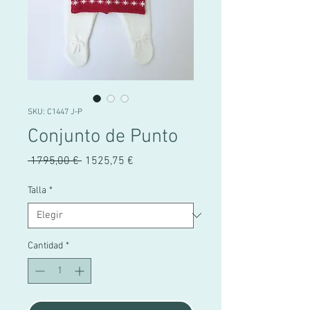
SKU: C1447 J-P
Conjunto de Punto
Precio
Precio
 1795,00 € 
1525,75 €
de
oferta
Talla
*
Cantidad
*