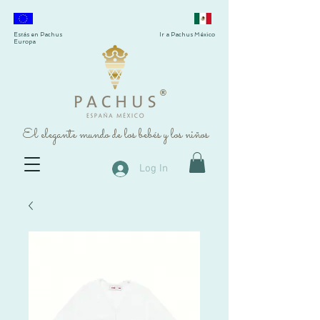
Estás en Pachus
Ir a Pachus México
Europa
®
El elegante mundo de los bebés y los niños
Log In