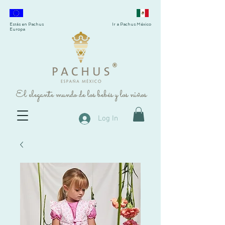
Estás en Pachus
Ir a Pachus México
Europa
®
El elegante mundo de los bebés y los niños
Log In