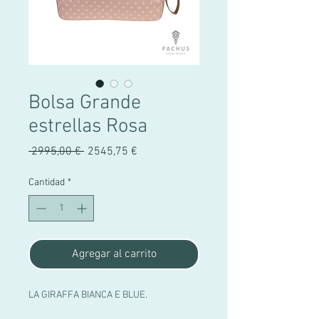
Bolsa Grande
estrellas Rosa
Precio
Precio
 2995,00 € 
2545,75 €
de
oferta
Cantidad
*
Agregar al carrito
LA GIRAFFA BIANCA E BLUE.