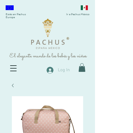
Estás en Pachus
Ir a Pachus México
Europa
®
El elegante mundo de los bebés y los niños
Log In