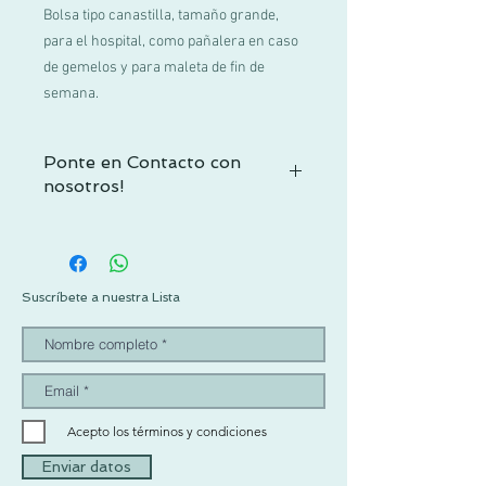
Bolsa tipo canastilla, tamaño grande,
para el hospital, como pañalera en caso
de gemelos y para maleta de fin de
semana.
Ponte en Contacto con
nosotros!
Si no encuentras tu talla o tienes alguna
duda, contactacnos por WhatsApp al +52
1 55 3719 1601 o por mail a
info@pachus.com.mx
Suscríbete a nuestra Lista
Gracias por tu confianza!
Acepto los términos y condiciones
Enviar datos