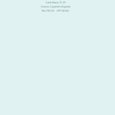
Calle Mayor 27-29
Vinaroz, Castellón (España)
964 155 233 699 182 061